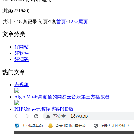
浏览(271940)
共计：18 条记录 每页:7条
首页
<
1
2
3
>
尾页
文章分类
好网站
好软件
好源码
热门文章
吉视频
Alger Music高颜值的网易云音乐第三方播放器
PHP源码--无名轻博客PHP版